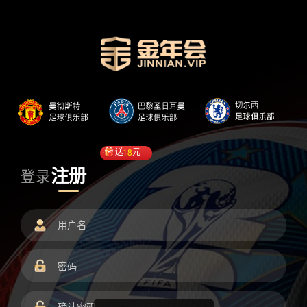
送
18
元
注册
登录