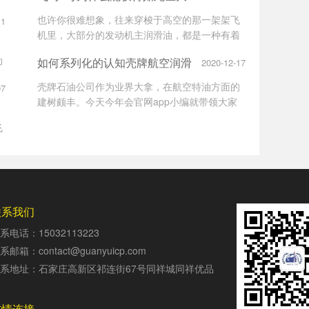
的成功
也许你很难想象，往来穿梭于高空的那一架架飞
11
中
机里，大部分的发动机主润滑油，都是一种有着
70年历史的“老爷爷”——美孚飞马2号航空润滑
动
如何系列化的认知壳牌航空润滑
2020-12-17
油。究竟是哪些闪光点让这个年至“古稀”的产品
恢
油产品？
依然精神焕发呢？
壳牌石油公司作为业界大拿，在航空特油方面的
07
建树颇丰。今天今年会官网app小编就带领大家
同
系列化的认知壳牌航空润滑油系列产品。
飞
中
联系我们
系电话：15032113223
系邮箱：contact@guanyuicp.com
系地址：石家庄高新区祁连街67号同祥城同祥优品
友情连接