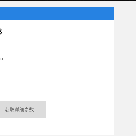
3
司
获取详细参数