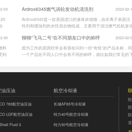
 作
剂在保证飞机性能，保障飞行安全方面扮演着不可或缺的角
Ardrox6345燃气涡轮发动机清洗剂
02-03
2023-02-
一款
色，它不仅在飞机制造过程中使用广泛，也在飞机维修过程
被广泛应用。
20
Ardrox6345是一款美国进口的液体浓缩物，由非离子表面活
动
性剂和缓蚀剂的水性混合物组成，主要用于清洁燃气轮机发
领域
机中出现的大气杂质以及机油和机油氧化产物的积聚，从而
聊聊“飞马二号”在不同朋友口中的称呼
12-30
2023-02-
全世
复这些沉积物造成的功率损失。
证明
燃料
因为工作的原因经常会有朋友问到一些“奇怪”的产品名称，
受到
一个产品在不同人口中会有不同的称呼，就比如我们常见的
汐能
马二号滑油。今天，我们就来聊聊“飞马二号”在不同客户口
后的
的称呼。
生、
空油压油
航空冷却液
联
YCO 783航空油压油
长城AF65号冷却液
联
YCO LGF航空油压油
特力40号航空冷却液
联
道
Shell Fluid 3
特力50号航空冷却液