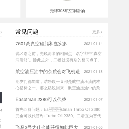
壳牌308航空润滑油
常见问题
>
更多>
7501高真空硅脂和嘉实多
2021-01-14
601EF真空润滑脂的区别
说区别之前，先说两者的相同点：名字都带“真空
润滑脂”。除此之外，二者就没有别的相同点了。
航空油压油中的杂质会对飞机造
2021-01-13
成哪些危害
朋友们都知道，洁净度一直都是航空油压油的核
心指标之一。那么话说回来，航空油压油中的杂
质会对飞机油压系统造成哪些危害呢？
Easetman 2380可以代替
2021-01-07
bp2380航空润滑油吗
首先回答问题：Eastman Thrbo Oil 2380
24
完全可以代替Bp Turbo Oil 2380。二者互为替代
发
的原因
封
飞马2号为什么能获得如此巨大
2021-01-05