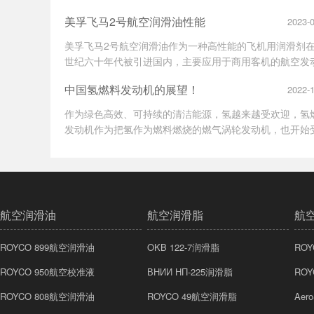
问题，更是至关重要。而在这个领域中，Lubri-Bond 220
美孚飞马2号航空润滑油性能
2023-
为一种高效的润滑剂，逐渐成为了航空业界的不可或缺的
产品。
美孚飞马2号航空润滑油作为一种高性能的飞机用润滑剂在
世纪六十年代被引进国内，主要应用于商用客机的航空发
机。时至今日，飞马2号航空润滑油仍然是航空工业润滑
中国氢燃料发动机的展望！
2022-
中应用十分广泛的一款润滑剂。事实上，不止是在国内，
界许多国家的航空公司都在大量的使用这款产品，这足以
作为绿色高效、可持续的清洁能源，氢越来越受欢迎，氢
美孚飞马2号航空润滑油性能的可靠性。
发动机作为把氢作为燃料燃烧的燃气涡轮发动机，也开始
人们的追捧。我们利用可再生能源，如风能、太阳能、潮
等转化为电能，再通过电解水来制造氢燃料。而氢气燃烧
产物只有水，不会产生二氧化碳和其他污染物，具有可再
低污染的优势。
航空润滑油
航空润滑脂
航
ROYCO 899航空润滑油
OKB 122-7润滑脂
RO
ROYCO 950航空校准液
ВНИИ НП-225润滑脂
RO
ROYCO 808航空润滑油
ROYCO 49航空润滑脂
Aero