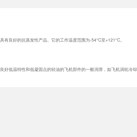
粘度相对较低具有良好的抗蒸发性产品。它的工作温度范围为-54°C至+121°C。
用于需要具有良好低温特性和低凝固点的轻油的飞机部件的一般润滑，如飞机涡轮冷