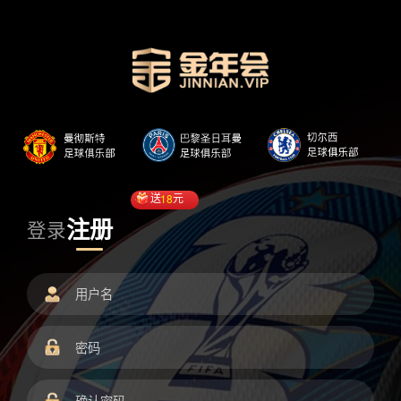
送
18
元
注册
登录