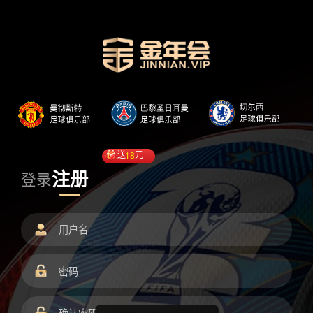
送
18
元
注册
登录