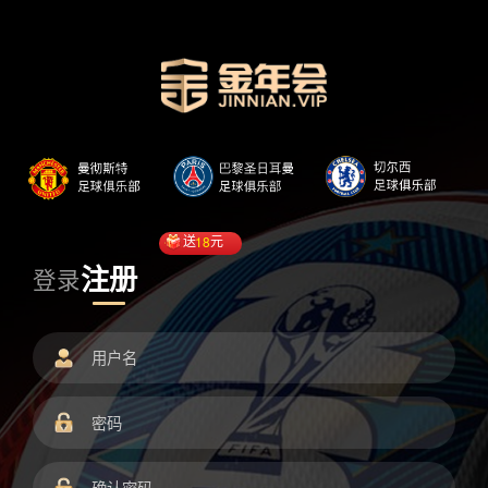
送
18
元
注册
登录