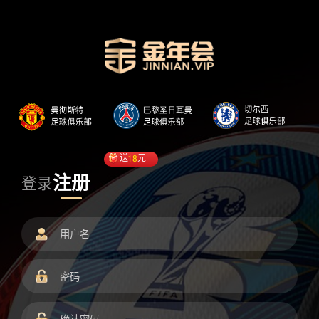
送
18
元
注册
登录